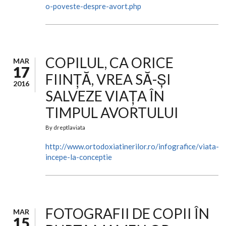
o-poveste-despre-avort.php
COPILUL, CA ORICE
MAR
17
FIINȚĂ, VREA SĂ-ȘI
2016
SALVEZE VIAȚA ÎN
TIMPUL AVORTULUI
By
dreptlaviata
http://www.ortodoxiatinerilor.ro/infografice/viata-
incepe-la-conceptie
FOTOGRAFII DE COPII ÎN
MAR
15