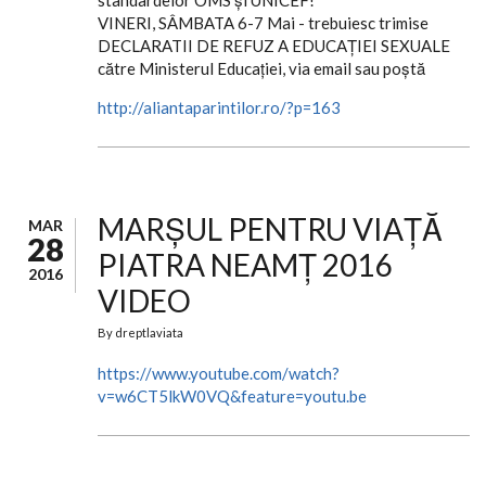
standardelor OMS şi UNICEF!
VINERI, SÂMBATA 6-7 Mai - trebuiesc trimise
DECLARATII DE REFUZ A EDUCAȚIEI SEXUALE
către Ministerul Educației, via email sau poştă
http://aliantaparintilor.ro/?p=163
MARȘUL PENTRU VIAȚĂ
MAR
28
PIATRA NEAMȚ 2016
2016
VIDEO
By
dreptlaviata
https://www.youtube.com/watch?
v=w6CT5lkW0VQ&feature=youtu.be