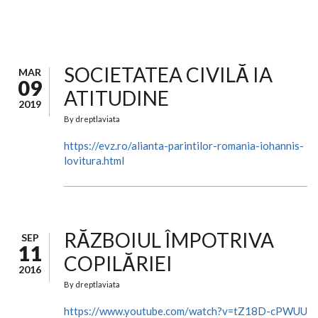
SOCIETATEA CIVILĂ IA
MAR
09
ATITUDINE
2019
By
dreptlaviata
https://evz.ro/alianta-parintilor-romania-iohannis-
lovitura.html
RĂZBOIUL ÎMPOTRIVA
SEP
11
COPILĂRIEI
2016
By
dreptlaviata
https://www.youtube.com/watch?v=tZ18D-cPWUU