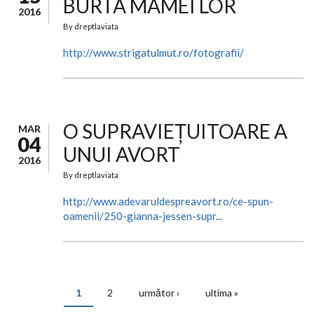
BURTA MAMEI LOR
2016
By
dreptlaviata
http://www.strigatulmut.ro/fotografii/
O SUPRAVIEȚUITOARE A
MAR
04
UNUI AVORT
2016
By
dreptlaviata
http://www.adevaruldespreavort.ro/ce-spun-
oamenii/250-gianna-jessen-supr...
1
2
următor ›
ultima »
PAGINI