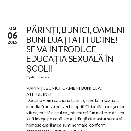
PĂRINȚI, BUNICI, OAMENI
MAI
06
BUNI LUAȚI ATITUDINE!
2016
SE VA INTRODUCE
EDUCAȚIA SEXUALĂ ÎN
ȘCOLI!
By
dreptlaviata
PĂRINȚI, BUNICI, OAMENI BUNI LUAȚI
ATITUDINE!
Dacă nu vom reacţiona la timp, revoluţia sexuală
mondială ne va perverti copiii! Chiar din anul şcolar
viitor, există riscul ca „educatorii” în materie de sex
să îi înveţe pe copiii de grădiniţă că masturbarea şi
homosexualitatea sunt normale, conform