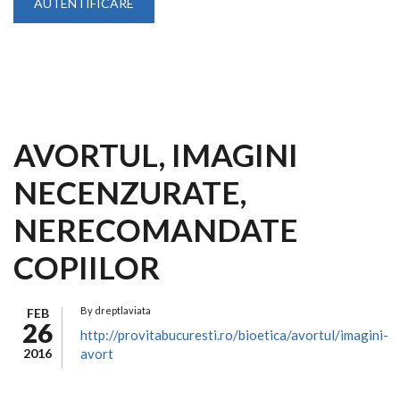
AVORTUL, IMAGINI
NECENZURATE,
NERECOMANDATE
COPIILOR
By
dreptlaviata
FEB
26
http://provitabucuresti.ro/bioetica/avortul/imagini-
2016
avort