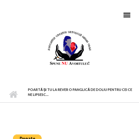
Mergi la conţinutul principal
MENIU PRINCIPAL
POARTĂ ŞI TU LA REVER O PANGLICĂ DE DOLIU PENTRU CEI CE
NE LIPSESC…