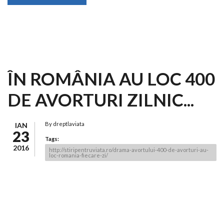
ÎN ROMÂNIA AU LOC 400
DE AVORTURI ZILNIC...
By
dreptlaviata
IAN
23
Tags:
2016
http://stiripentruviata.ro/drama-avortului-400-de-avorturi-au-
loc-romania-fiecare-zi/