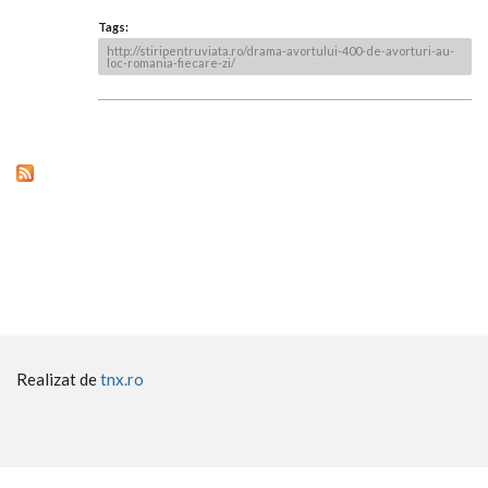
Tags:
http://stiripentruviata.ro/drama-avortului-400-de-avorturi-au-
loc-romania-fiecare-zi/
Realizat de
tnx.ro